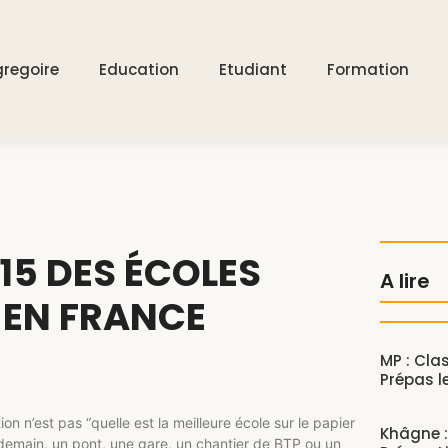
gregoire
Education
Etudiant
Formation
 15 DES ÉCOLES
A lire
 EN FRANCE
MP : Cl
Prépas l
on n’est pas “quelle est la meilleure école sur le papier
Khâgne :
, demain, un pont, une gare, un chantier de BTP ou un