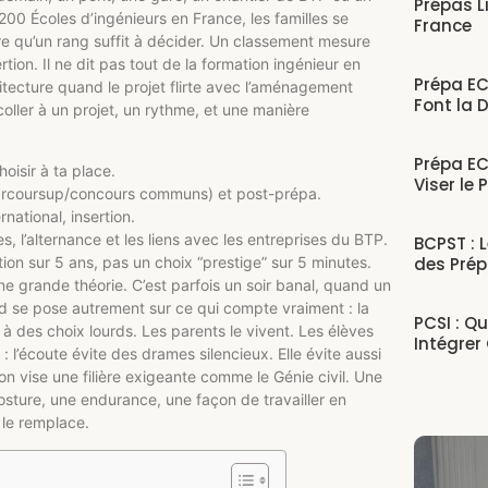
Prépas L
00 Écoles d’ingénieurs en France, les familles se
France
re qu’un rang suffit à décider. Un classement mesure
ertion. Il ne dit pas tout de la formation ingénieur en
Prépa EC
tecture quand le projet flirte avec l’aménagement
Font la 
coller à un projet, un rythme, et une manière
Prépa EC
oisir à ta place.
Viser le 
Parcoursup/concours communs) et post-prépa.
national, insertion.
ges, l’alternance et les liens avec les entreprises du BTP.
BCPST : 
des Prép
tion sur 5 ans, pas un choix “prestige” sur 5 minutes.
 une grande théorie. C’est parfois un soir banal, quand un
rd se pose autrement sur ce qui compte vraiment : la
PCSI : Q
ce à des choix lourds. Les parents le vivent. Les élèves
Intégrer
 l’écoute évite des drames silencieux. Elle évite aussi
on vise une filière exigeante comme le Génie civil. Une
sture, une endurance, une façon de travailler en
 le remplace.