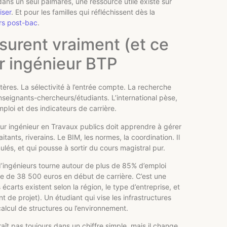
ans un seul palmarès, une ressource utile existe sur
iser
. Et pour les familles qui réfléchissent dès la
urs post-bac
.
urent vraiment (et ce
ur ingénieur BTP
tères. La sélectivité à l’entrée compte. La recherche
enseignants-chercheurs/étudiants. L’international pèse,
emploi et des indicateurs de carrière.
futur ingénieur en Travaux publics doit apprendre à gérer
itants, riverains. Le BIM, les normes, la coordination. Il
lés, et qui pousse à sortir du cours magistral pur.
 d’ingénieurs tourne autour de plus de 85% d’emploi
he de 38 500 euros en début de carrière. C’est une
 écarts existent selon la région, le type d’entreprise, et
 de projet). Un étudiant qui vise les infrastructures
 calcul de structures ou l’environnement.
araît pas toujours dans un chiffre simple, mais il change