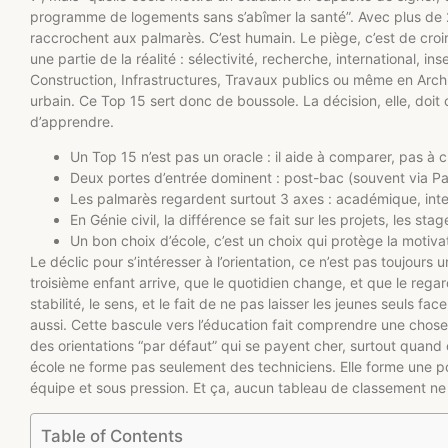
programme de logements sans s’abîmer la santé”. Avec plus de 2
raccrochent aux palmarès. C’est humain. Le piège, c’est de croi
une partie de la réalité : sélectivité, recherche, international, ins
Construction, Infrastructures, Travaux publics ou même en Archi
urbain. Ce Top 15 sert donc de boussole. La décision, elle, doit 
d’apprendre.
Un Top 15 n’est pas un oracle : il aide à comparer, pas à ch
Deux portes d’entrée dominent : post-bac (souvent via 
Les palmarès regardent surtout 3 axes : académique, inter
En Génie civil, la différence se fait sur les projets, les sta
Un bon choix d’école, c’est un choix qui protège la motiva
Le déclic pour s’intéresser à l’orientation, ce n’est pas toujours
troisième enfant arrive, que le quotidien change, et que le rega
stabilité, le sens, et le fait de ne pas laisser les jeunes seuls fa
aussi. Cette bascule vers l’éducation fait comprendre une chose :
des orientations “par défaut” qui se payent cher, surtout quand 
école ne forme pas seulement des techniciens. Elle forme une po
équipe et sous pression. Et ça, aucun tableau de classement ne
Table of Contents