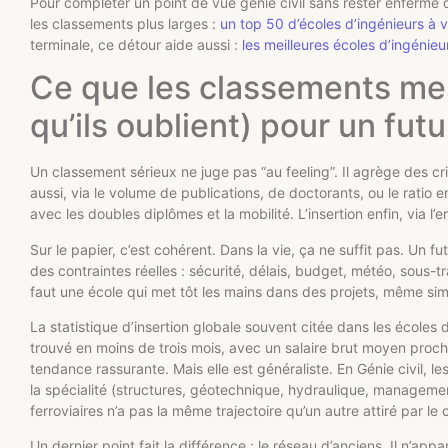
Pour compléter un point de vue génie civil sans rester enfermé d
les classements plus larges :
un top 50 d’écoles d’ingénieurs à v
terminale, ce détour aide aussi :
les meilleures écoles d’ingénie
Ce que les classements mes
qu’ils oublient) pour un fut
Un classement sérieux ne juge pas “au feeling”. Il agrège des cri
aussi, via le volume de publications, de doctorants, ou le ratio 
avec les doubles diplômes et la mobilité. L’insertion enfin, via l’
Sur le papier, c’est cohérent. Dans la vie, ça ne suffit pas. Un 
des contraintes réelles : sécurité, délais, budget, météo, sous-tra
faut une école qui met tôt les mains dans des projets, même simu
La statistique d’insertion globale souvent citée dans les écoles
trouvé en moins de trois mois, avec un salaire brut moyen proc
tendance rassurante. Mais elle est généraliste. En Génie civil, les
la spécialité (structures, géotechnique, hydraulique, management
ferroviaires n’a pas la même trajectoire qu’un autre attiré par le
Un dernier point fait la différence : le réseau d’anciens. Il n’app