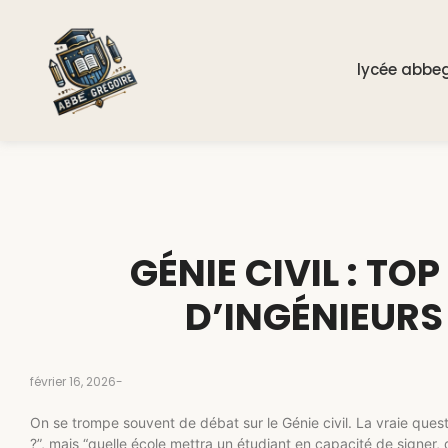
lycée abbe
GÉNIE CIVIL : TOP
D’INGÉNIEURS
février 16, 2026
-
On se trompe souvent de débat sur le Génie civil. La vraie questi
?”, mais “quelle école mettra un étudiant en capacité de signer