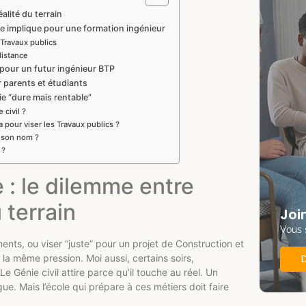
éalité du terrain
’elle implique pour une formation ingénieur
 Travaux publics
distance
 pour un futur ingénieur BTP
r parents et étudiants
ie “dure mais rentable”
 civil ?
 pour viser les Travaux publics ?
s son nom ?
 ?
e : le dilemme entre
 terrain
Joi
Vous 
nts, ou viser “juste” pour un projet de Construction et
 la même pression. Moi aussi, certains soirs,
e Génie civil attire parce qu’il touche au réel. Un
ue. Mais l’école qui prépare à ces métiers doit faire