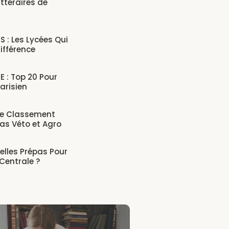
ittéraires de
S : Les Lycées Qui
Différence
E : Top 20 Pour
Parisien
Le Classement
as Véto et Agro
uelles Prépas Pour
 Centrale ?